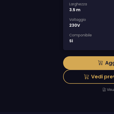
Larghezza
3.5 m
Voltaggio
230V
Componibile
Si
Agg
Vedi pre
Vis