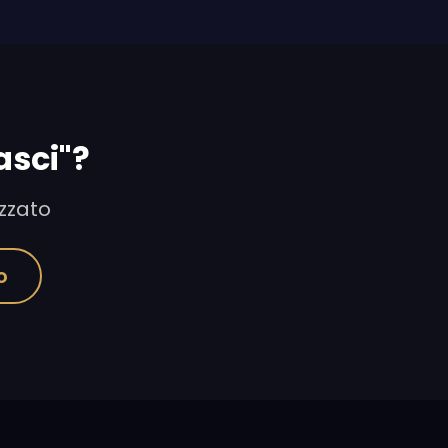
asci"?
izzato
o