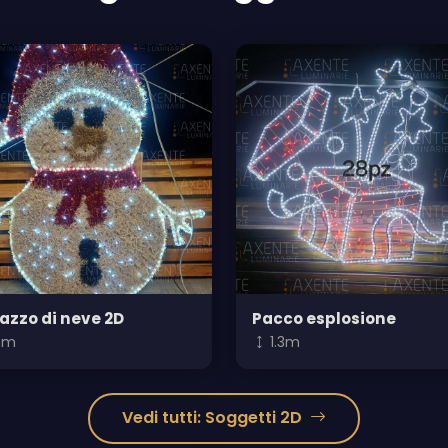
azzo di neve 2D
Pacco esplosione
.7m
1.3m
Vedi tutti: Soggetti 2D