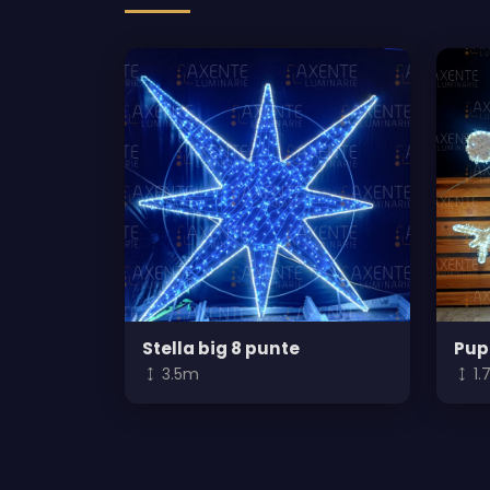
Stella big 8 punte
Pup
3.5m
1