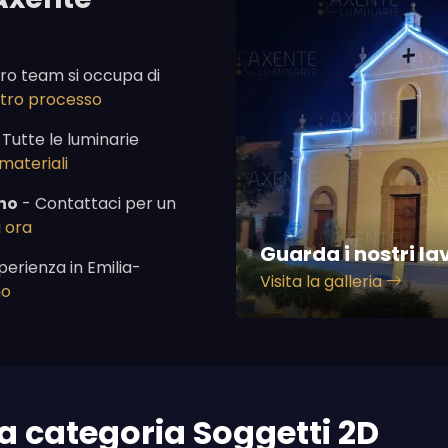
tro team si occupa di
ostro processo
 Tutte le luminarie
 materiali
no
- Contattaci per un
 ora
Guarda i nostri la
perienza in Emilia-
Visita la galleria
mo
la categoria Soggetti 2D