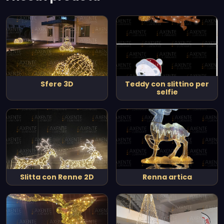
Sfere 3D
Teddy con slittino per
selfie
Slitta con Renne 2D
Renna artica