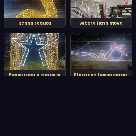
Renna seduta
Albero flash move
Pacco regalo ingresso
Sfera con fascia carpet
con stella
Vedi tutto il catalogo
Le nostre realizzazioni