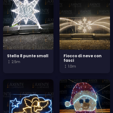
Stella 8 punte small
Fiocco di neve con
fasci
2.5m
1.0m