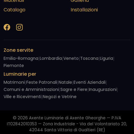
Materiali
Galleria
Catalogo
Installazioni
Zone servite
Emilia-Romagna
|
Lombardia
|
Veneto
|
Toscana
|
Liguria
|
Piemonte
Luminarie per
Matrimoni
|
Feste Patronali
|
Natale
|
Eventi Aziendali
|
Comuni e Amministrazioni
|
Sagre e Fiere
|
Inaugurazioni
|
Ville e Ricevimenti
|
Negozi e Vetrine
© 2026 Axente Luminarie di Axente Gheorghe — P.IVA
IT02842010353 — Zona Industriale - Via del Volontariato 20,
42044 Santa Vittoria di Gualtieri (RE)