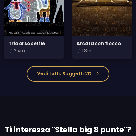
Trio orso selfie
Arcata con fiocco
2.4m
1.8m
Vedi tutti: Soggetti 2D
Ti interessa "Stella big 8 punte"?