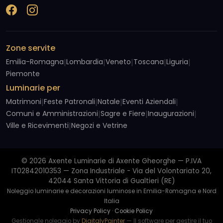
Zone servite
Emilia-Romagna
|
Lombardia
|
Veneto
|
Toscana
|
Liguria
|
Piemonte
Luminarie per
Matrimoni
|
Feste Patronali
|
Natale
|
Eventi Aziendali
|
Comuni e Amministrazioni
|
Sagre e Fiere
|
Inaugurazioni
|
Ville e Ricevimenti
|
Negozi e Vetrine
© 2026 Axente Luminarie di Axente Gheorghe — P.IVA
IT02842010353 — Zona Industriale - Via del Volontariato 20,
42044 Santa Vittoria di Gualtieri (RE)
Noleggio luminarie e decorazioni luminose in Emilia-Romagna e Nord
Italia
Privacy Policy
·
Cookie Policy
Gestionale noleggio by
DigitalyPainter
— Il software per gestire il tuo