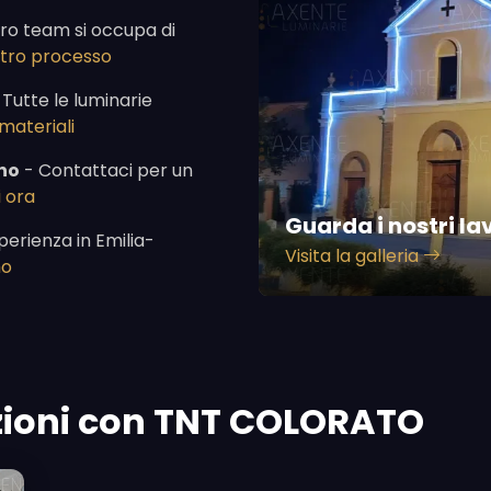
tro team si occupa di
ostro processo
 Tutte le luminarie
 materiali
no
- Contattaci per un
 ora
Guarda i nostri la
perienza in Emilia-
Visita la galleria
mo
azioni con TNT COLORATO