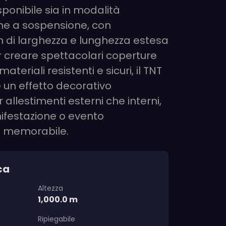
isponibile sia in modalità
e a sospensione, con
m di larghezza e lunghezza estesa
er creare spettacolari coperture
ateriali resistenti e sicuri, il TNT
 un effetto decorativo
 allestimenti esterni che interni,
festazione o evento
a memorabile.
ca
Altezza
1,000.0 m
Ripiegabile