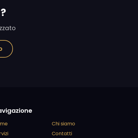
"?
izzato
o
avigazione
ome
Chi siamo
vizi
Contatti