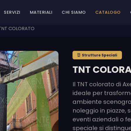
SERVIZI
MATERIALI
CHI SIAMO
CATALOGO
TNT COLORATO
Strutture Speciali
TNT COLOR
Il TNT colorato di A
ideale per trasforma
ambiente scenografi
noleggio in piazze, 
eventi aziendali o f
speciale si distingue