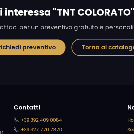
i interessa "TNT COLORATO
ttaci per un preventivo gratuito e personal
Richiedi preventivo
Torna al catalog
Contatti
N
+39 392 409 0084
H
+39 327 770 7870
Ser
er