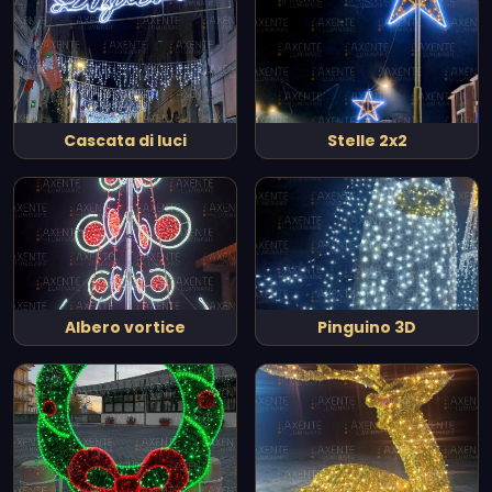
Cascata di luci
Stelle 2x2
Albero vortice
Pinguino 3D