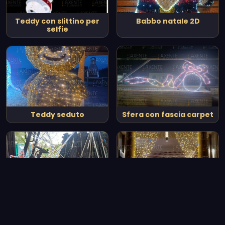
Teddy con slittino per
Babbo natale 2D
selfie
Teddy seduto
Sfera con fascia carpet
Ramo di stelle
Tende LED