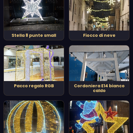
Stella 8 punte small
Fiocco di neve
Pacco regalo RGB
Cordoniera E14 bianco
caldo