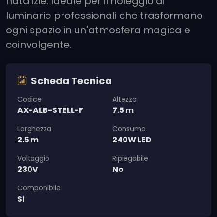
natalizie. Ideale per il noleggio di
luminarie professionali che trasformano
ogni spazio in un'atmosfera magica e
coinvolgente.
Scheda Tecnica
Codice
Altezza
AX-ALB-STELL-F
7.5 m
Larghezza
Consumo
2.5 m
240W LED
Voltaggio
Ripiegabile
230V
No
Componibile
Si