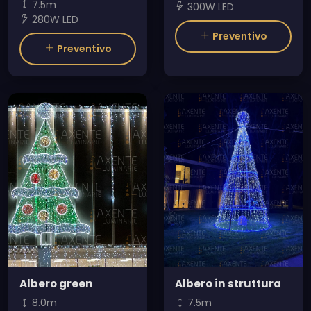
7.5m
300W LED
280W LED
Preventivo
Preventivo
Albero green
Albero in struttura
8.0m
7.5m