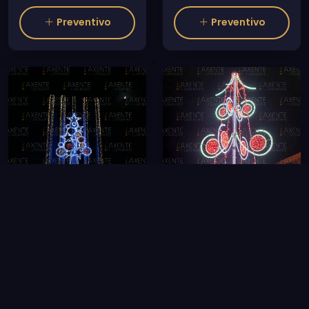
Preventivo
Preventivo
Albero star ball
Albero vortice
8.0m
7.0m
280W LED
200W LED