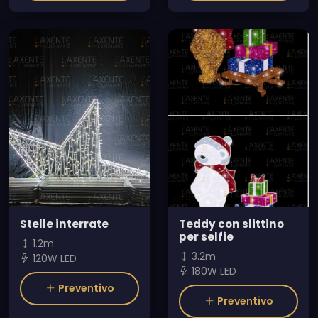
Stelle interrate
Teddy con slittino
per selfie
1.2m
3.2m
120W LED
180W LED
Preventivo
Preventivo