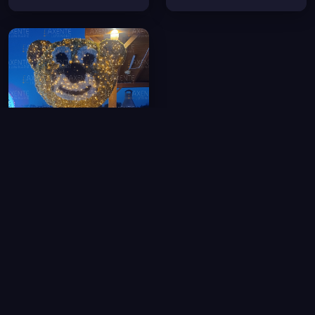
Teddy seduto
3.5m
180W LED
Preventivo