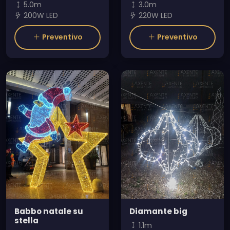
5.0m
3.0m
200W LED
220W LED
Preventivo
Preventivo
Babbo natale su
Diamante big
stella
1.1m