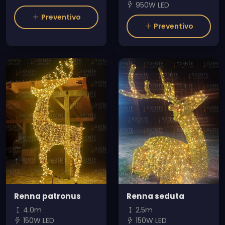
950W LED
Preventivo
Preventivo
Renna patronus
Renna seduta
4.0m
2.5m
150W LED
150W LED