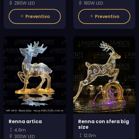
280W LED
180W LED
Preventivo
Preventivo
Renna artica
Renna con sfera big
size
4.6m
12.0m
300W LED