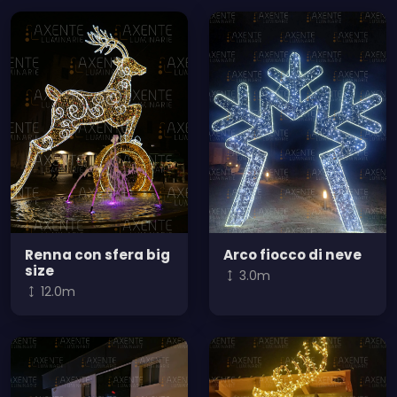
Renna con sfera big
Arco fiocco di neve
size
3.0m
12.0m