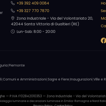
+39 392 409 0084
H
+39 327 770 7870
Ser
er
Zona Industriale - Via del Volontariato 20,
Ma
42044 Santa Vittoria di Gualtieri (RE)
Ca
Lun-Sab: 8:00 - 20:00
iguria
|
Piemonte
li
|
Comuni e Amministrazioni
|
Sagre e Fiere
|
Inaugurazioni
|
Ville e
 — P.IVA IT02842010353 — Zona Industriale - Via del Volontariato
Noleggio luminarie e decorazioni luminose in Emilia-Romagna e Nord Itali
Privacy Policy
·
Cookie Policy