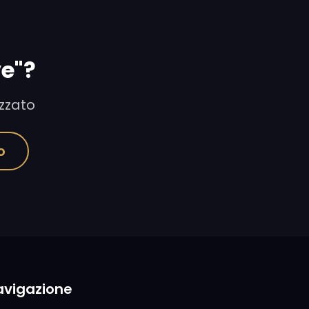
ve"?
izzato
o
avigazione