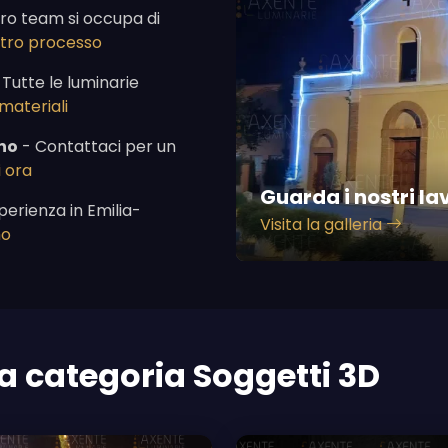
tro team si occupa di
ostro processo
 Tutte le luminarie
 materiali
no
- Contattaci per un
 ora
Guarda i nostri la
perienza in Emilia-
Visita la galleria
mo
la categoria Soggetti 3D