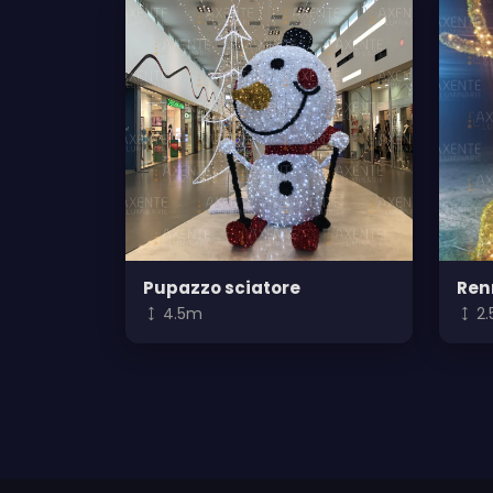
Pupazzo sciatore
Ren
4.5m
2