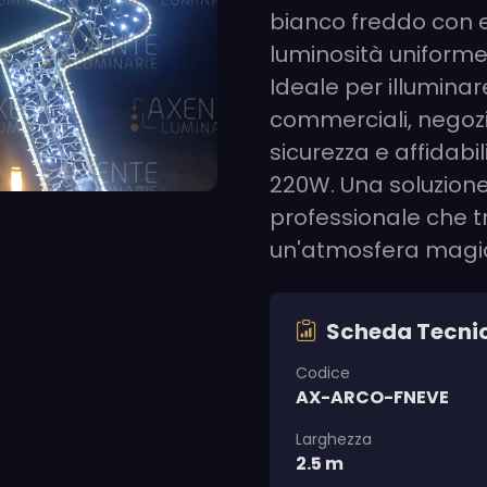
bianco freddo con e
luminosità uniforme
Ideale per illuminar
commerciali, negozi
sicurezza e affidab
220W. Una soluzione
professionale che t
un'atmosfera magic
Scheda Tecni
Codice
AX-ARCO-FNEVE
Larghezza
2.5 m