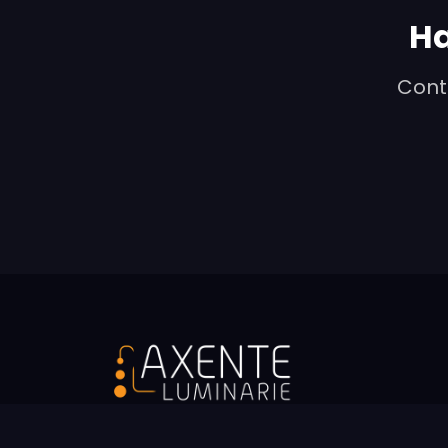
Ha
Conta
Specialisti nel noleggio di luminarie e luci p