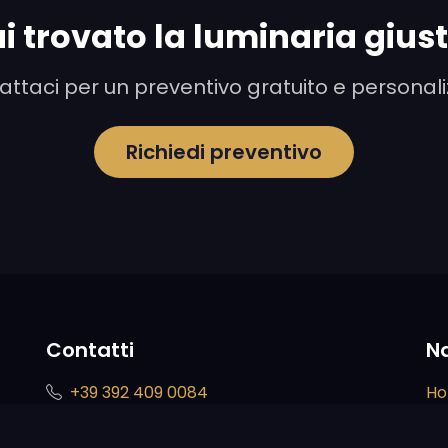
i trovato la luminaria gius
ttaci per un preventivo gratuito e personal
Richiedi preventivo
Contatti
N
+39 392 409 0084
H
+39 327 770 7870
Ser
er