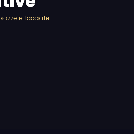
tive
 piazze e facciate