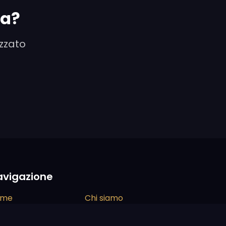
ta?
izzato
avigazione
ome
Chi siamo
vizi
Contatti