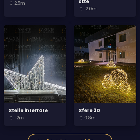
size
2.5m
12.0m
Stelle interrate
Sfere 3D
1.2m
0.8m