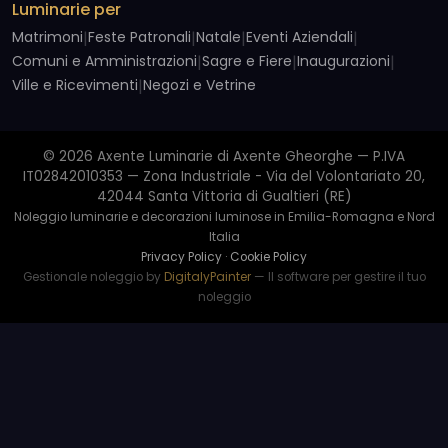
Luminarie per
Matrimoni
|
Feste Patronali
|
Natale
|
Eventi Aziendali
|
Comuni e Amministrazioni
|
Sagre e Fiere
|
Inaugurazioni
|
Ville e Ricevimenti
|
Negozi e Vetrine
© 2026 Axente Luminarie di Axente Gheorghe — P.IVA
IT02842010353 — Zona Industriale - Via del Volontariato 20,
42044 Santa Vittoria di Gualtieri (RE)
Noleggio luminarie e decorazioni luminose in Emilia-Romagna e Nord
Italia
Privacy Policy
·
Cookie Policy
Gestionale noleggio by
DigitalyPainter
— Il software per gestire il tuo
noleggio