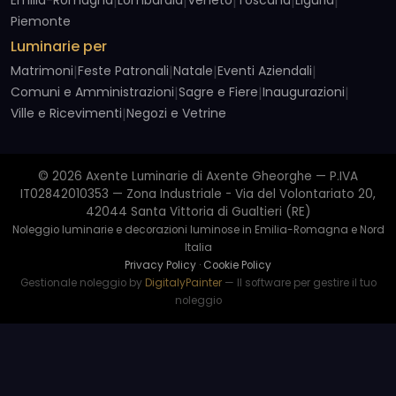
|
|
|
|
|
Piemonte
Luminarie per
Matrimoni
|
Feste Patronali
|
Natale
|
Eventi Aziendali
|
Comuni e Amministrazioni
|
Sagre e Fiere
|
Inaugurazioni
|
Ville e Ricevimenti
|
Negozi e Vetrine
© 2026 Axente Luminarie di Axente Gheorghe — P.IVA
IT02842010353 — Zona Industriale - Via del Volontariato 20,
42044 Santa Vittoria di Gualtieri (RE)
Noleggio luminarie e decorazioni luminose in Emilia-Romagna e Nord
Italia
Privacy Policy
·
Cookie Policy
Gestionale noleggio by
DigitalyPainter
— Il software per gestire il tuo
noleggio