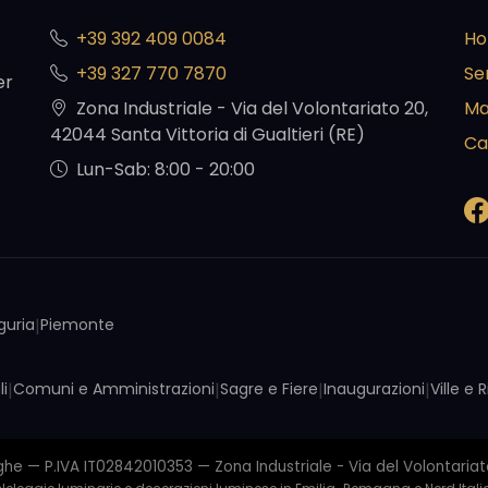
+39 392 409 0084
H
+39 327 770 7870
Ser
er
Zona Industriale - Via del Volontariato 20,
Ma
42044 Santa Vittoria di Gualtieri (RE)
Ca
Lun-Sab: 8:00 - 20:00
iguria
|
Piemonte
li
|
Comuni e Amministrazioni
|
Sagre e Fiere
|
Inaugurazioni
|
Ville e
 — P.IVA IT02842010353 — Zona Industriale - Via del Volontariato