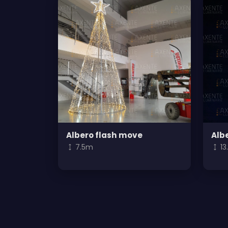
Albero flash move
Alb
7.5m
1