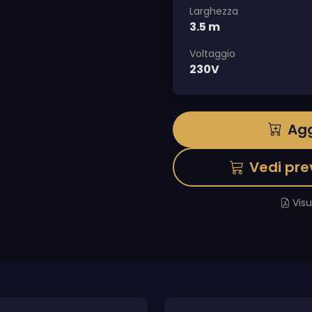
Larghezza
3.5 m
Voltaggio
230V
Agg
Vedi pre
Vis