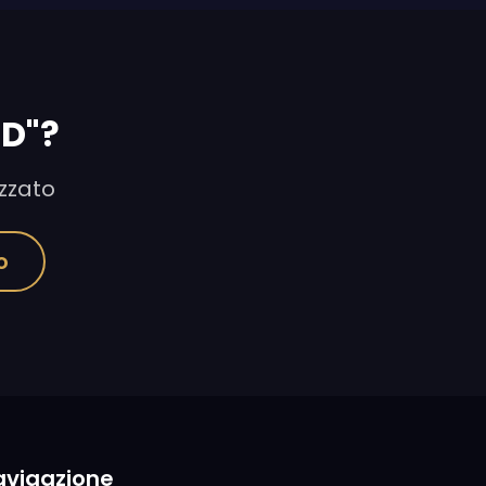
3D"?
izzato
o
avigazione