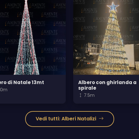
ero di Natale 13mt
Albero con ghirlanda a
spirale
3.0m
7.5m
Vedi tutti: Alberi Natalizi