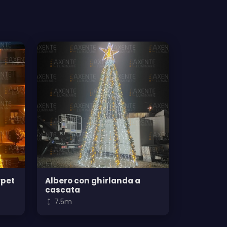
rpet
Albero con ghirlanda a
cascata
7.5m