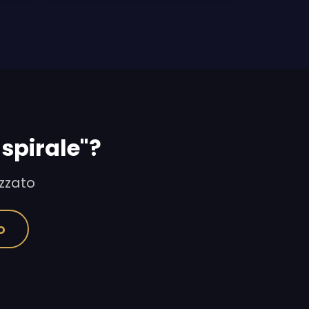
 spirale"?
izzato
o