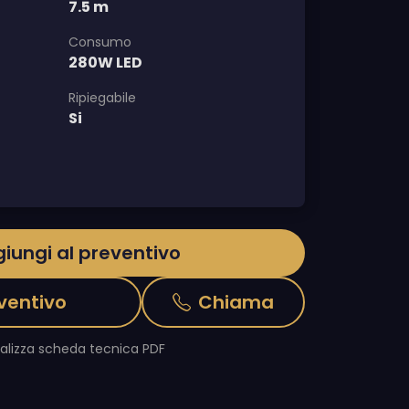
7.5 m
Consumo
280W LED
Ripiegabile
Si
iungi al preventivo
ventivo
Chiama
ualizza scheda tecnica PDF