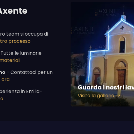
Axente
tro team si occupa di
ostro processo
 Tutte le luminarie
 materiali
no
- Contattaci per un
 ora
Guarda i nostri la
perienza in Emilia-
Visita la galleria
mo