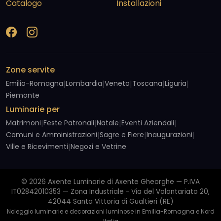
Catalogo
Installazioni
Zone servite
Emilia-Romagna
|
Lombardia
|
Veneto
|
Toscana
|
Liguria
|
Piemonte
Luminarie per
Matrimoni
|
Feste Patronali
|
Natale
|
Eventi Aziendali
|
Comuni e Amministrazioni
|
Sagre e Fiere
|
Inaugurazioni
|
Ville e Ricevimenti
|
Negozi e Vetrine
© 2026 Axente Luminarie di Axente Gheorghe — P.IVA
IT02842010353 — Zona Industriale - Via del Volontariato 20,
42044 Santa Vittoria di Gualtieri (RE)
Noleggio luminarie e decorazioni luminose in Emilia-Romagna e Nord