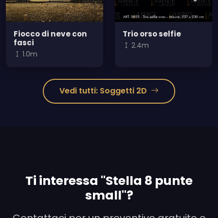
Fiocco di neve con
Trio orso selfie
fasci
2.4m
1.0m
Vedi tutti: Soggetti 2D
Ti interessa "Stella 8 punte
small"?
Contattaci per un preventivo gratuito e