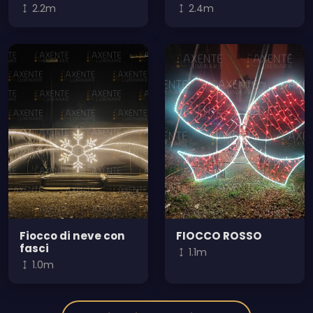
2.2m
2.4m
Fiocco di neve con
FIOCCO ROSSO
fasci
1.1m
1.0m