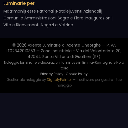
Luminarie per
Matrimoni
|
Feste Patronali
|
Natale
|
Eventi Aziendali
|
Comuni e Amministrazioni
|
Sagre e Fiere
|
Inaugurazioni
|
Ville e Ricevimenti
|
Negozi e Vetrine
© 2026 Axente Luminarie di Axente Gheorghe — P.IVA
IT02842010353 — Zona Industriale - Via del Volontariato 20,
42044 Santa Vittoria di Gualtieri (RE)
Noleggio luminarie e decorazioni luminose in Emilia-Romagna e Nord
Italia
Privacy Policy
·
Cookie Policy
Gestionale noleggio by
DigitalyPainter
— Il software per gestire il tuo
noleggio