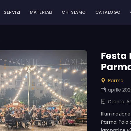
SERVIZI
MATERIALI
CHI SIAMO
CATALOGO
a
Festa 
Parm
Parma
aprile 20
Cliente: A
Illuminazione
Parma. Palo 
lampadine E2