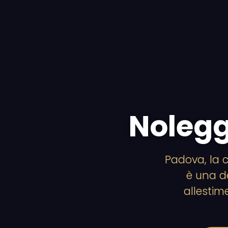
Nolegg
Padova, la c
è una de
allestim