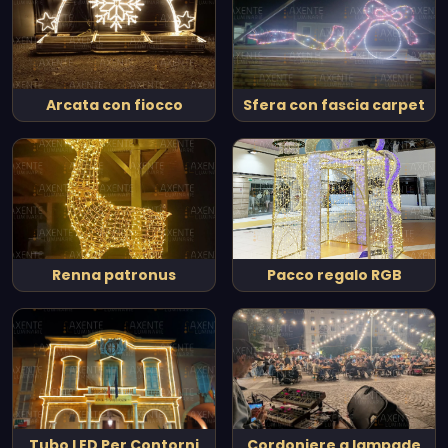
Arcata con fiocco
Sfera con fascia carpet
Renna patronus
Pacco regalo RGB
Tubo LED Per Contorni
Cordoniere a lampade